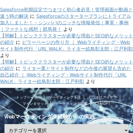
Salesforce初期設定でつまづく初心者必見！管理画面が動画と
違う時の解決
に
Salesforceのスタータープランにトライアル
加入しました！ - シンパパのニッチな情報発信｜事実・事例
｜ファクトな感想｜群馬発！
より
【明解】トピッククラスターが必要な理由とSEO的なメリット
の紹介
に
ピラーページの作り方 ｜ Webライティング・Web
サイト制作代行「URL WALK」ライター絵鳥彰太郎：江戸利彰
より
【明解】トピッククラスターが必要な理由とSEO的なメリット
の紹介
に
ライター業とサイト制作などの今後の展望も含めた
自己紹介 ｜ Webライティング・Webサイト制作代行「URL
WALK」ライター絵鳥彰太郎：江戸利彰
より
トップページへ
マーケティング手法
ビジネスアイデア
マインドセット
マーケティング知識
ChatGPT
webマーケティング未経験からの実践