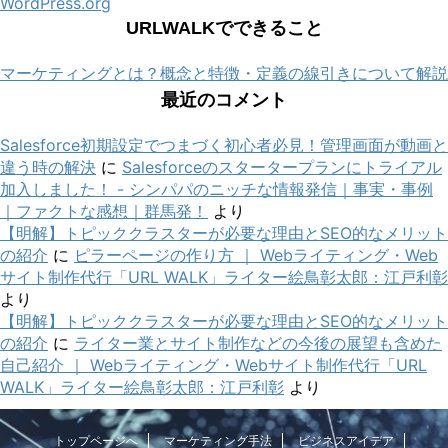
WordPress.org
URLWALKでできること
マーケティングとは？概念と特徴・定義の線引きについて解説
最近のコメント
Salesforce初期設定でつまづく初心者必見！管理画面が動画と
違う時の解決
に
Salesforceのスタータープランにトライアル
加入しました！ - シンパパのニッチな情報発信｜事実・事例
｜ファクトな感想｜群馬発！
より
【明解】トピッククラスターが必要な理由とSEO的なメリット
の紹介
に
ピラーページの作り方 ｜ Webライティング・Web
サイト制作代行「URL WALK」ライター絵鳥彰太郎：江戸利彰
より
【明解】トピッククラスターが必要な理由とSEO的なメリット
の紹介
に
ライター業とサイト制作などの今後の展望も含めた
自己紹介 ｜ Webライティング・Webサイト制作代行「URL
WALK」ライター絵鳥彰太郎：江戸利彰
より
トップページへ
マーケティング手法
ビジネスアイデア