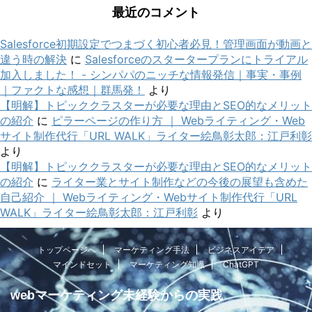
最近のコメント
Salesforce初期設定でつまづく初心者必見！管理画面が動画と
違う時の解決
に
Salesforceのスタータープランにトライアル
加入しました！ - シンパパのニッチな情報発信｜事実・事例
｜ファクトな感想｜群馬発！
より
【明解】トピッククラスターが必要な理由とSEO的なメリット
の紹介
に
ピラーページの作り方 ｜ Webライティング・Web
サイト制作代行「URL WALK」ライター絵鳥彰太郎：江戸利彰
より
【明解】トピッククラスターが必要な理由とSEO的なメリット
の紹介
に
ライター業とサイト制作などの今後の展望も含めた
自己紹介 ｜ Webライティング・Webサイト制作代行「URL
WALK」ライター絵鳥彰太郎：江戸利彰
より
トップページへ
マーケティング手法
ビジネスアイデア
マインドセット
マーケティング知識
ChatGPT
webマーケティング未経験からの実践