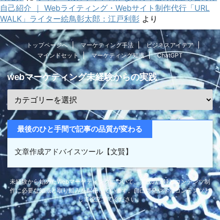
自己紹介 ｜ Webライティング・Webサイト制作代行「URL
WALK」ライター絵鳥彰太郎：江戸利彰
より
トップページへ
マーケティング手法
ビジネスアイデア
マインドセット
マーケティング知識
ChatGPT
webマーケティング未経験からの実践
最後のひと手間で記事の品質が変わる
文章作成アドバイスツール【文賢】
未経験から始めたWebマーケティングについて、実践の記録とコンテンツ制
作に必要な知識と取り組みを配信しています。自己啓発や学習コンテンツと
して役立ててください。