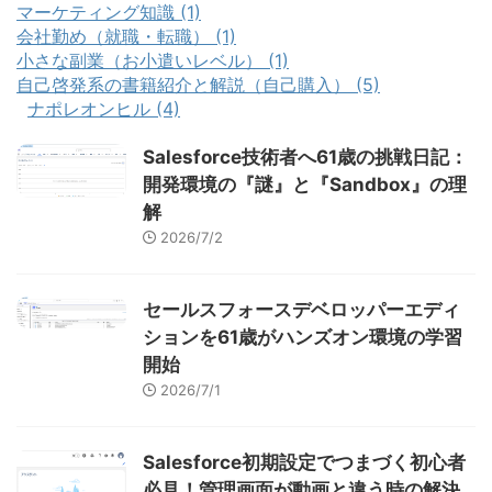
マーケティング知識 (1)
会社勤め（就職・転職） (1)
小さな副業（お小遣いレベル） (1)
自己啓発系の書籍紹介と解説（自己購入） (5)
ナポレオンヒル (4)
Salesforce技術者へ61歳の挑戦日記：
開発環境の『謎』と『Sandbox』の理
解
2026/7/2
セールスフォースデベロッパーエディ
ションを61歳がハンズオン環境の学習
開始
2026/7/1
Salesforce初期設定でつまづく初心者
必見！管理画面が動画と違う時の解決