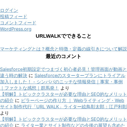
ログイン
投稿フィード
コメントフィード
WordPress.org
URLWALKでできること
マーケティングとは？概念と特徴・定義の線引きについて解説
最近のコメント
Salesforce初期設定でつまづく初心者必見！管理画面が動画と
違う時の解決
に
Salesforceのスタータープランにトライアル
加入しました！ - シンパパのニッチな情報発信｜事実・事例
｜ファクトな感想｜群馬発！
より
【明解】トピッククラスターが必要な理由とSEO的なメリット
の紹介
に
ピラーページの作り方 ｜ Webライティング・Web
サイト制作代行「URL WALK」ライター絵鳥彰太郎：江戸利彰
より
【明解】トピッククラスターが必要な理由とSEO的なメリット
の紹介
に
ライター業とサイト制作などの今後の展望も含めた